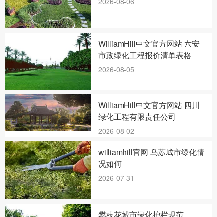
2026-08-06
WilliamHill中文官方网站 六安
市政绿化工程报价清单表格
2026-08-05
WilliamHill中文官方网站 四川
绿化工程有限责任公司
2026-08-02
williamhill官网 乌苏城市绿化情
况如何
2026-07-31
攀枝花城市绿化护栏规范