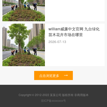
william威廉中文官网 九台绿化
苗木花卉市场在哪里
2026-07-13
点击浏览更多
Copyright © 2012-2022 某某公司 版权所有 非商用版本
琼ICP备xxxxxxxx号