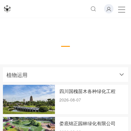
植物运用
植物运用
四川国槐苗木各种绿化工程
2026-08-07
娄底锦正园林绿化有限公司